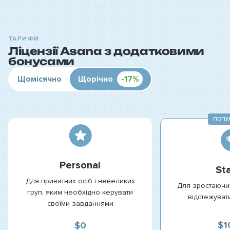
ТАРИФИ
Ліцензії Asana з додатковими
бонусами
Щомісячно
Щорічно
-17%
ПОПУ
Personal
Sta
Для приватних осіб і невеликих
Для зростаючих
груп, яким необхідно керувати
відстежувати
своїми завданнями
$1
$0