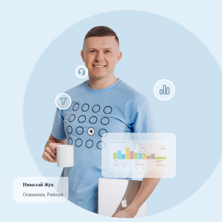
Николай Жук
Основатель Peekssot