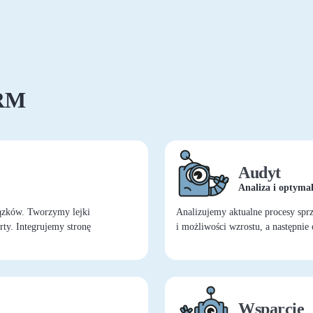
CRM
Audyt
Analiza i optymal
ązków. Tworzymy lejki
Analizujemy aktualne procesy spr
ty. Integrujemy stronę
i możliwości wzrostu, a następni
Wsparcie