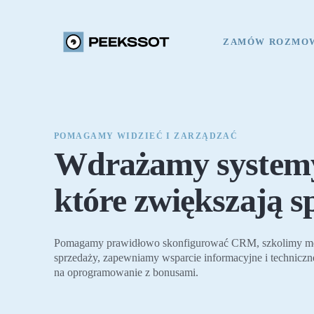
ZAMÓW ROZMO
POMAGAMY WIDZIEĆ I ZARZĄDZAĆ
Wdrażamy syste
które zwiększają s
Pomagamy prawidłowo skonfigurować CRM, szkolimy me
sprzedaży, zapewniamy wsparcie informacyjne i techniczne
na oprogramowanie z bonusami.