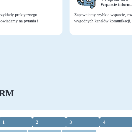
Wsparcie informa
rzykłady praktycznego
Zapewniamy szybkie wsparcie, roz
powiadamy na pytania i
wygodnych kanałów komunikacji, ta
 CRM
1
2
3
4