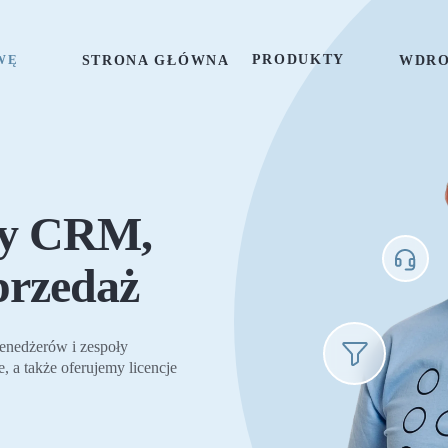
WĘ
PRODUKTY
STRONA GŁÓWNA
WDRO
my CRM,
przedaż
nedżerów i zespoły
, a także oferujemy licencje